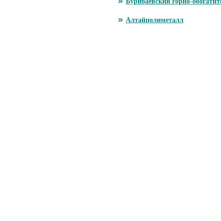
Бурибаевский горно-обогати
Алтайполиметалл