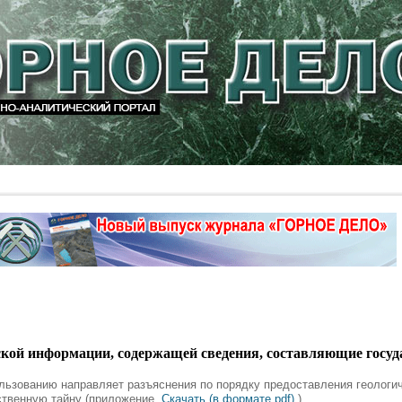
ской информации, содержащей сведения, составляющие госу
льзованию направляет разъяснения по порядку предоставления геолог
ственную тайну (приложение
Скачать (в формате pdf)
).