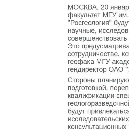
МОСКВА, 20 января
факультет МГУ им.
"Росгеология" буд
научные, исследов
совершенствовать
Это предусматрива
сотрудничестве, к
геофака МГУ акад
гендиректор ОАО "
Стороны планируют
подготовкой, пере
квалификации спе
геологоразведочно
будут привлекатьс
исследовательских
консультационных 